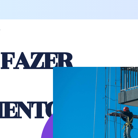
A
 FAZER
ENTOS?