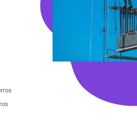
rros
ros